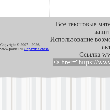
Все текстовые мат
защит
Использование возмо
Copyright © 2007 -
2026,
ак
www.poklei.ru
Обратная связь
Cсылка ww
<a href="https://ww