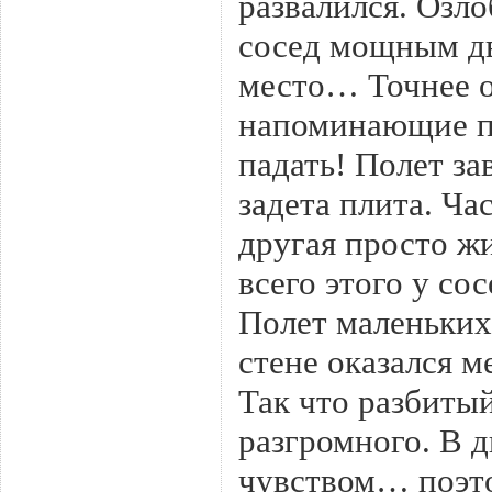
развалился. Озл
сосед мощным д
место… Точнее о
напоминающие по
падать! Полет за
задета плита. Ча
другая просто ж
всего этого у с
Полет маленьких
стене оказался 
Так что разбитый
разгромного. В 
чувством… поэто