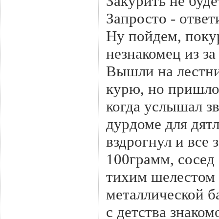
Закурить не будет
Запросто - ответи
Ну пойдем, поку
незнакомец из за 
Вышли на лестни
курю, но пришлос
когда услышал з
дурдоме для дят
вздрогнул и все 
100грамм, сосед
тихим шелестом 
металлической б
с детства знаком