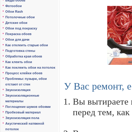
Виды обоев
Фотообои
Обои Rash
Потолочные обои
Детские обои
Обои под покраску
Покраска обоев
Обои для дачи
Как отклеить старые обои
Подготовка стены
Обработка края обоев
Как клеить обои
Как поклеить обои на потолок
Процесс клейки обоев
Проблемы: пузыри, обои
У Вас ремонт, е
отстают от стен
Звукоизоляция
Звукоизоляционные
Вы вытираете н
материалы
Поглощение шумов обоями
перед тем, как
Пробковый материал
Звукоизоляция пола
Акустический натяжной
потолок