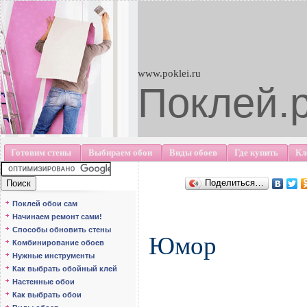
www.poklei.ru
Поклей.
Готовим стены
Выбираем обои
Виды обоев
Где купить
Кл
Поделиться…
Поклей обои сам
Начинаем ремонт сами!
Способы обновить стены
Юмор
Комбинирование обоев
Нужные инструменты
Как выбрать обойный клей
Настенные обои
Как выбрать обои