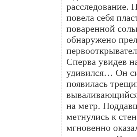
расследование. П
повела себя плас
поваренной соль
обнаружено прел
первооткрывател
Сперва увидев на
удивился… Он си
появилась трещи
вываливающийся 
на метр. Поддав
метнулись к ст
мгновенно оказал