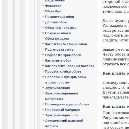
Виды обоев
стороной к ве
Фотообои
наклеены все
точно совпали
Обои Rash
Потолочные обои
Далее нужно р
Детские обои
Разглаживать 
Обои под покраску
быстро все п
Покраска обоев
подложить лис
Обои для дачи
следить, что
Как отклеить старые обои
Бывает, что н
Подготовка стены
Часть обоев 
Обработка края обоев
лишние санти
Как клеить обои
отрезать все 
Как поклеить обои на потолок
Процесс клейки обоев
Как клеить о
Проблемы: пузыри, обои
Последующие 
отстают от стен
внахлест, то
Звукоизоляция
Другой вариан
Звукоизоляционные
прикладывать
материалы
Поглощение шумов обоями
Как клеить 
Пробковый материал
При наклеива
Звукоизоляция пола
Рисунок може
Акустический натяжной
или ошибками
потолок
что совсем не