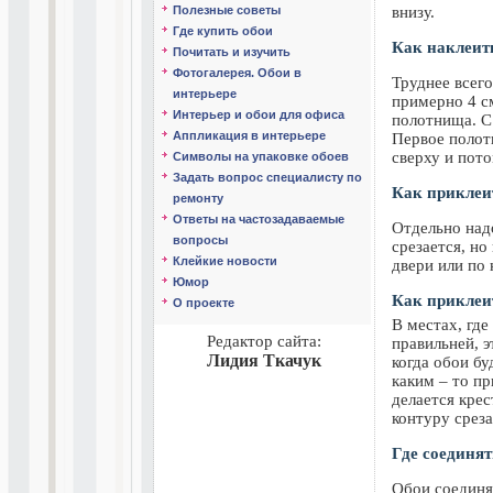
Полезные советы
внизу.
Где купить обои
Как наклеить
Почитать и изучить
Фотогалерея. Обои в
Труднее всего
интерьере
примерно 4 с
Интерьер и обои для офиса
полотнища. С
Аппликация в интерьере
Первое полот
сверху и пот
Символы на упаковке обоев
Задать вопрос специалисту по
Как приклеит
ремонту
Ответы на частозадаваемые
Отдельно надо
вопросы
срезается, но
Клейкие новости
двери или по 
Юмор
Как приклеит
О проекте
В местах, гд
Редактор сайта:
правильней, э
Лидия Ткачук
когда обои бу
каким – то пр
делается кре
контуру срез
Где соединят
Обои соединя