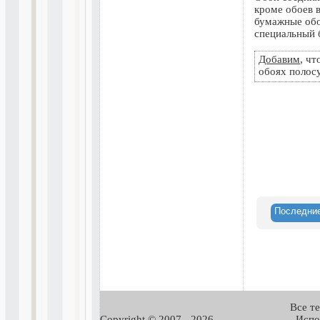
кроме обоев 
бумажные обо
специальный 
Добавим
, ч
обоях полос
Последни
Все т
Copyright © 2007 -
2026,
Испо