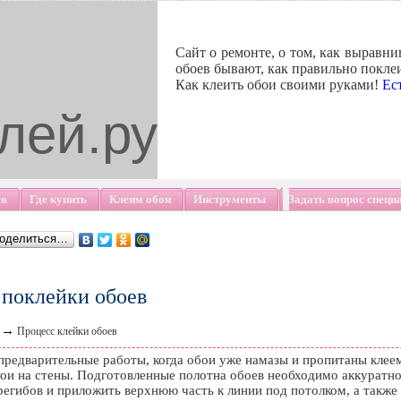
Сайт о ремонте, о том, как выравни
обоев бывают, как правильно поклеи
Как клеить обои своими руками!
Ес
лей.ру
ев
Где купить
Клеим обои
Инструменты
Задать вопрос специ
оделиться…
 поклейки обоев
→
Процесс клейки обоев
 предварительные работы, когда обои уже намазы и пропитаны клее
бои на стены. Подготовленные полотна обоев необходимо аккуратно
регибов и приложить верхнюю часть к линии под потолком, а также