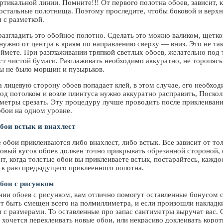
ртикальной линии. Помните!!! От первого полотна обоев, зависит, к
 остальные полотнища. Поэтому проследите, чтобы боковой и верхн
 с разметкой.
азгладить это обойное полотно. Сделать это можно валиком, щетко
нужно от центра к краям по направлению сверху — вниз. Это не так
оймете. При разглаживании тряпкой светлых обоев, желательно под 
т чистой бумаги. Разглаживать необходимо аккуратно, не торопясь
бы не было морщин и пузырьков.
а лицевую сторону обоев попадает клей, в этом случае, его необхо
под потолком и возле плинтуса нужно аккуратно расправить, Поскол
метры срезать. Эту процедуру лучше проводить после приклеивани
обои на одном уровне.
бои встык и внахлест
обои приклеиваются либо внахлест, либо встык. Все зависит от то
 новый кусок обоев должен точно прикрывать обрезанной стороной
т, когда толстые обои вы приклеиваете встык, постарайтесь, кажд
 к раю предыдущего приклеенного полотна.
обои с рисунком
нии обоев с рисунком, вам отлично помогут оставленные бонусом 
т быть смещен всего на полмиллиметра, и если произошли накладк
 с размерами. То оставленные про запас сантиметры выручат вас. С
 хочется переклеивать новые обои, или некрасиво доклеивать корот