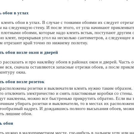
 обои в углах
 клеить обои в углах. В случае с тонкими обоями их следует отреза
м на следующую стену. И после этого, от угла начинают приклеиват
 плотными обоями, которые надо клеить встык, поступают другим 
но клеят, перекрывая угол на несколько сантиметров, а следующее 
ом отрезают край точно по нижнему полотну.
ь обои возле окон и дверей
 рассказать и про наклейку обоев в районах окон и дверей. Часть о
 не вся, сначала оставляются запасные отрезки обоев, а после прикл
контуру окна.
ь обои возле розеток
е расположены розетки и выключатели клеить нужно таким образом.
то отключить электричество и снять пластиковые коробки со стены. 
дут наклеены, можно все быстренько прикрутить обратно. Если вы 
ичинам убирать розетки и выключатели, то в местах их расположен
стообразный надрез. И дождавшись полного высыхания обоев, можн
ать лишние обои.
ь обои
ть нужно в малоприметном месте, где-нибудь в дальнем углу или на