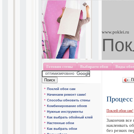
www.poklei.ru
Пок
Готовим стены
Выбираем обои
Виды обо
П
Поклей обои сам
Начинаем ремонт сами!
Процесс
Способы обновить стены
Комбинирование обоев
Поклей обои сам!
Нужные инструменты
Как выбрать обойный клей
Закончив все
Настенные обои
наклеивать о
Как выбрать обои
без резких пе