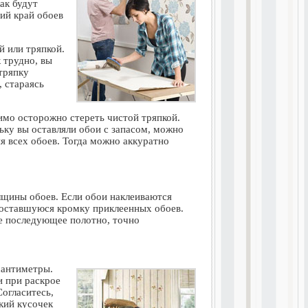
ак будут
ий край обоев
й или тряпкой.
 трудно, вы
тряпку
, стараясь
димо осторожно стереть чистой тряпкой.
ьку вы оставляли обои с запасом, можно
я всех обоев. Тогда можно аккуратно
лщины обоев. Если обои наклеиваются
, оставшуюся кромку приклеенных обоев.
ое последующее полотно, точно
сантиметры.
и при раскрое
огласитесь,
кий кусочек