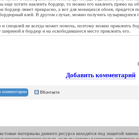
вы еще хотите наклеить бордюр, то можно его наклеить прямо на об
и бордюр ляжет прекрасно, а вот для моющихся обоев, придется п
бордюрный клей. В другом случае, можно получить пузырящуюся п
то и спецклей не всегда может помочь, поэтому можно приклеить бо
у шириной в бордюр и на освободившееся место приклеить его.
Добавить комментарий
е комментарии
ВКонтакте
екстовые материалы данного ресурса находятся под защитой закона 
льзование возможно только, если вы готовы разместить активную сс