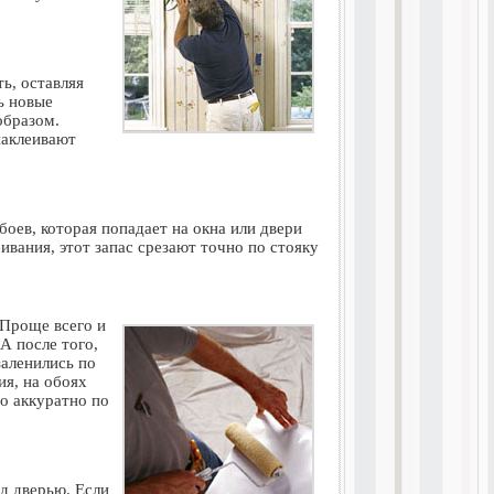
ть, оставляя
ь новые
образом.
наклеивают
боев, которая попадает на окна или двери
еивания, этот запас срезают точно по стояку
 Проще всего и
А после того,
заленились по
ия, на обоях
о аккуратно по
д дверью. Если