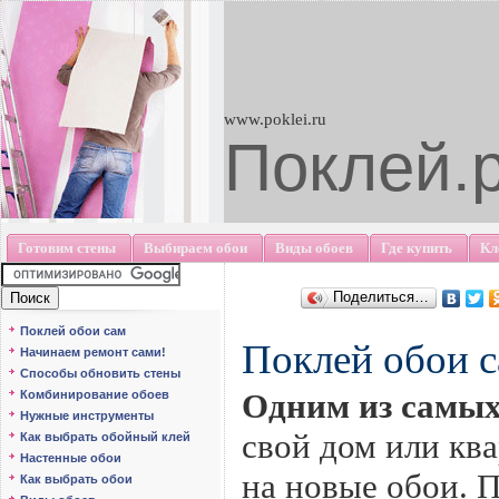
www.poklei.ru
Поклей.
Готовим стены
Выбираем обои
Виды обоев
Где купить
Кл
Поделиться…
Поклей обои сам
Поклей обои с
Начинаем ремонт сами!
Способы обновить стены
Одним из самы
Комбинирование обоев
Нужные инструменты
свой дом или кв
Как выбрать обойный клей
Настенные обои
на новые обои. 
Как выбрать обои