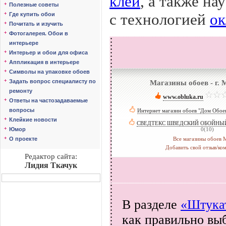
клей
, а также на
Полезные советы
с технологией
ок
Где купить обои
Почитать и изучить
Фотогалерея. Обои в
интерьере
Интерьер и обои для офиса
Аппликация в интерьере
Символы на упаковке обоев
Задать вопрос специалисту по
Магазины обоев - г.
ремонту
www.obluka.ru
­
Ответы на частозадаваемые
вопросы
Интернет магазин обоев "Дом Обое
Клейкие новости
СВЕДТЕКС ШВЕДСКИЙ ОБОЙНЫ
Юмор
0(10)
О проекте
Все магазины обоев 
Добавить свой отзыв/ко
Редактор сайта:
Лидия Ткачук
В разделе
«Штука
как правильно выб