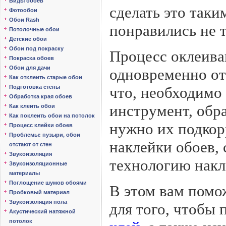
Виды обоев
сделать это таки
Фотообои
Обои Rash
понравились не т
Потолочные обои
Детские обои
Обои под покраску
Процесс оклеива
Покраска обоев
Обои для дачи
одновременно от
Как отклеить старые обои
Подготовка стены
что, необходимо
Обработка края обоев
инструмент, обра
Как клеить обои
Как поклеить обои на потолок
нужно их подкор
Процесс клейки обоев
Проблемы: пузыри, обои
наклейки обоев, 
отстают от стен
Звукоизоляция
технологию накл
Звукоизоляционные
материалы
Поглощение шумов обоями
В этом вам помо
Пробковый материал
Звукоизоляция пола
для того, чтобы
Акустический натяжной
потолок