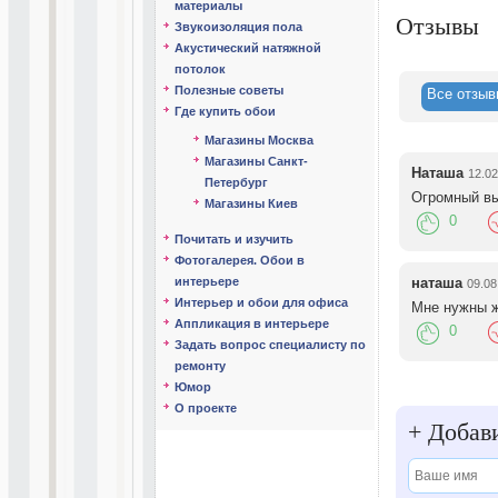
материалы
Отзывы
Звукоизоляция пола
Представьте,
Акустический натяжной
дома-мечты, 
потолок
Полезные советы
С помощью на
Все
отзыв
сантехнику о
Где купить обои
запроса.
Магазины Москва
Магазины Санкт-
Мы являемся 
Наташа
12.02
Петербург
любым покупа
Огромный вы
Магазины Киев
0
Вы также мож
Почитать и изучить
Вам в выборе
Фотогалерея. Обои в
вопросам, св
наташа
интерьере
09.08
Мы доставим 
Интерьер и обои для офиса
Мне нужны ж
Аппликация в интерьере
0
Мы гарантиру
Задать вопрос специалисту по
ремонту
Также компа
Юмор
«НАЛИЧНЫЙ». 
О проекте
магазина. Не
+
Добави