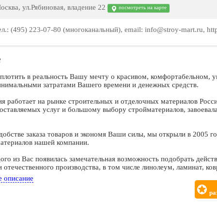
осква, ул.Рябиновая, владение 22
посмотреть на карте
ел.: (495) 223-07-80 (многоканальный), email: info@stroy-mart.ru, htt
е
плотить в реальность Вашу мечту о красивом, комфортабельном, 
инимальными затратами Вашего времени и денежных средств.
я работает на рынке строительных и отделочных материалов России
доставляемых услуг и большому выбору стройматериалов, завоевал
добстве заказа товаров и экономя Ваши силы, мы открыли в 2005 г
атериалов нашей компании.
дого из Вас появилась замечательная возможность подобрать дейст
 отечественного производства, в том числе линолеум, ламинат, ков
 многое другое.
е описание
тся тратить на поиски всего необходимого для ремонта в магазинах
ра
Вы очень цените.
по максимуму наш поистине огромный ассортимент строительных 
бный удовлетворить любой, даже самый изысканный вкус.