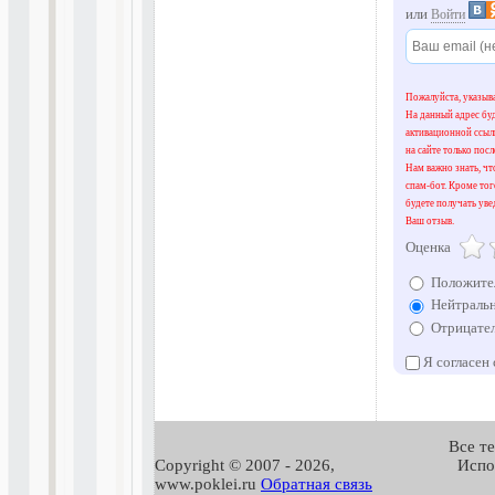
или
Войти
Пожалуйста, указыва
На данный адрес бу
активационной ссыл
на сайте только посл
Нам важно знать, что
спам-бот. Кроме тог
будете получать уве
Ваш отзыв.
Оценка
Положите
Нейтральн
Отрицател
Я согласен
Все т
Copyright © 2007 -
2026,
Испо
www.poklei.ru
Обратная связь