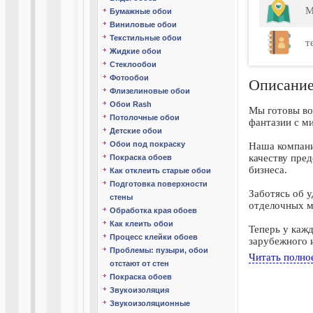
М
Бумажные обои
Виниловые обои
Текстильные обои
т
Жидкие обои
Стеклообои
Фотообои
Описани
Флизелиновые обои
Обои Rash
Мы готовы во
Потолочные обои
фантазии с м
Детские обои
Обои под покраску
Наша компани
качеству пре
Покраска обоев
бизнеса.
Как отклеить старые обои
Подготовка поверхности
Заботясь об у
стены
отделочных м
Обработка края обоев
Как клеить обои
Теперь у каж
Процесс клейки обоев
зарубежного и
Проблемы: пузыри, обои
гипсокартон и
Читать полно
отстают от стен
Вам не приде
Покраска обоев
мы уверены, 
Звукоизоляция
Используйте 
Звукоизоляционные
марок, спосо