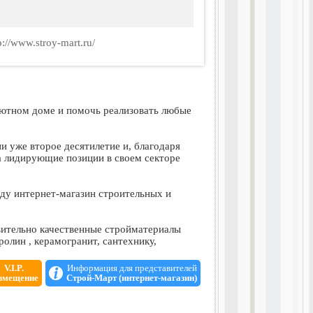
p://www.stroy-mart.ru/
уютном доме и помочь реализовать любые
 уже второе десятилетие и, благодаря
а лидирующие позиции в своем секторе
оду интернет-магазин строительных и
вительно качественные стройматериалы
ролин , керамогранит, сантехнику,
V.I.P.
Информация для представителей
 стройматериалов уйму времени, которое,
змещение
Строй-Март (интернет-магазин)
материалов и сантехники самых известных