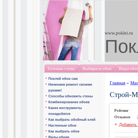
www.poklei.ru
Пок
Готовим стены
Выбираем обои
Виды обо
Поклей обои сам
Главная
»
Маг
Начинаем ремонт своими
руками!
Строй-Ма
Способы обновить стены
Комбинирование обоев
Какие инструменты
Рейтинг
понадобятся
Отзывов
Как выбрать обойный клей
+
Добавить 
Настенные обои
Как выбрать обои
Виды обоев