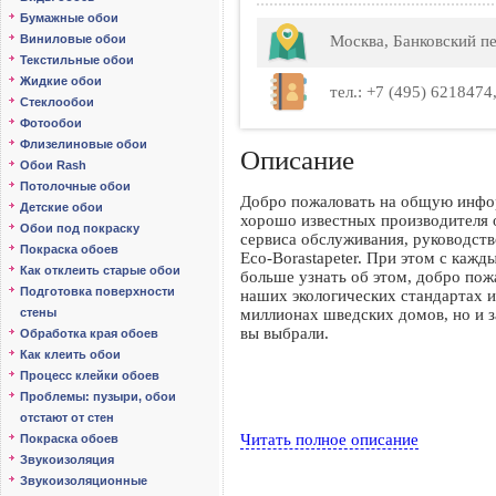
Бумажные обои
Виниловые обои
Москва, Банковский пе
Текстильные обои
Жидкие обои
тел.: +7 (495) 6218474,
Стеклообои
Фотообои
Флизелиновые обои
Описание
Обои Rash
Потолочные обои
Добро пожаловать на общую информ
Детские обои
хорошо известных производителя о
Обои под покраску
сервиса обслуживания, руководст
Покраска обоев
Eco-Borastapeter. При этом с каж
Как отклеить старые обои
больше узнать об этом, добро пож
Подготовка поверхности
наших экологических стандартах и
стены
миллионах шведских домов, но и з
вы выбрали.
Обработка края обоев
Как клеить обои
Процесс клейки обоев
Проблемы: пузыри, обои
отстают от стен
Читать полное описание
Покраска обоев
Звукоизоляция
Звукоизоляционные