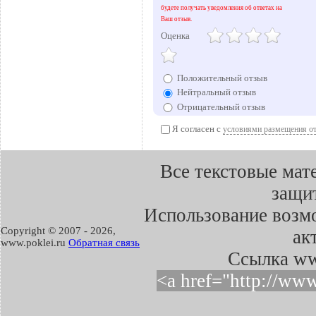
будете получать уведомления об ответах на
Ваш отзыв.
Оценка
Положительный отзыв
Нейтральный отзыв
Отрицательный отзыв
Я согласен с
условиями размещения о
Все текстовые мат
защит
Использование возмо
Copyright © 2007 -
2026,
ак
www.poklei.ru
Обратная связь
Cсылка ww
<a href="http://ww