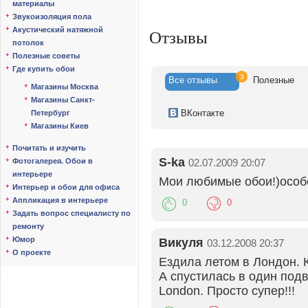
материалы
Звукоизоляция пола
Акустический натяжной
Отзывы
потолок
Полезные советы
Где купить обои
3
Все
отзывы
Полезн
ые
Магазины Москва
Магазины Санкт-
ВК
онтакте
Петербург
Магазины Киев
Почитать и изучить
S-ka
02.07.2009 20:07
Фотогалерея. Обои в
интерьере
Мои любимые обои!)особе
Интерьер и обои для офиса
Аппликация в интерьере
0
0
Задать вопрос специалисту по
ремонту
Юмор
Викуля
03.12.2008 20:37
О проекте
Ездила летом в Лондон. 
А спустилась в один под
London. Просто супер!!!