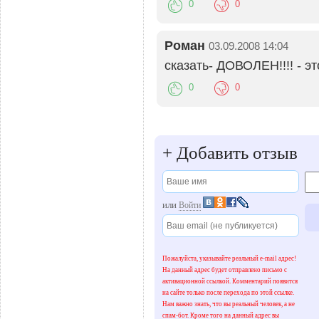
0
0
Роман
03.09.2008 14:04
сказать- ДОВОЛЕН!!!! - эт
0
0
+
Добавить отзыв
или
Войти
Пожалуйста, указывайте реальный e-mail адрес!
На данный адрес будет отправлено письмо с
активационной ссылкой. Комментарий появится
на сайте только после перехода по этой ссылке.
Нам важно знать, что вы реальный человек, а не
спам-бот. Кроме того на данный адрес вы