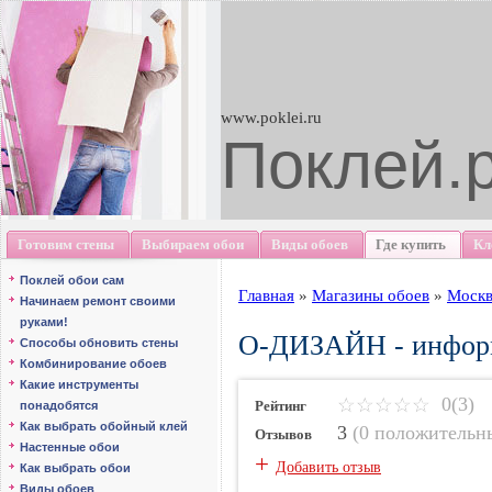
www.poklei.ru
Поклей.
Готовим стены
Выбираем обои
Виды обоев
Где купить
Кл
Поклей обои сам
Главная
»
Магазины обоев
»
Москв
Начинаем ремонт своими
руками!
О-ДИЗАЙН - информ
Способы обновить стены
Комбинирование обоев
Какие инструменты
0(3)
Рейтинг
понадобятся
Как выбрать обойный клей
3
(
0 положительн
Отзывов
Настенные обои
+
Добавить отзыв
Как выбрать обои
Виды обоев