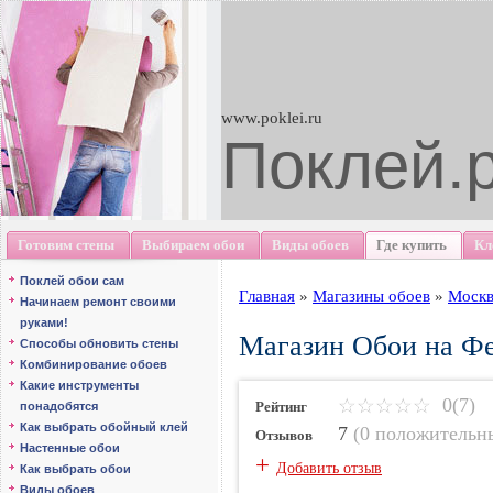
www.poklei.ru
Поклей.
Готовим стены
Выбираем обои
Виды обоев
Где купить
Кл
Поклей обои сам
Главная
»
Магазины обоев
»
Москв
Начинаем ремонт своими
руками!
Магазин Обои на Фе
Способы обновить стены
Комбинирование обоев
Какие инструменты
0(7)
Рейтинг
понадобятся
Как выбрать обойный клей
7
(
0 положительн
Отзывов
Настенные обои
+
Добавить отзыв
Как выбрать обои
Виды обоев