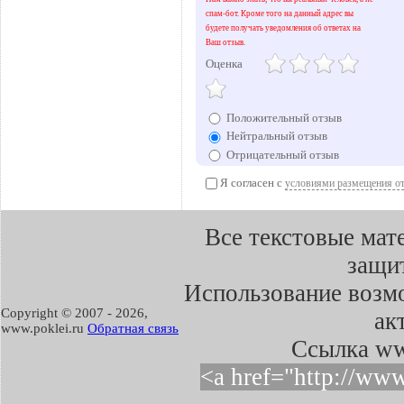
спам-бот. Кроме того на данный адрес вы
будете получать уведомления об ответах на
Ваш отзыв.
Оценка
Положительный отзыв
Нейтральный отзыв
Отрицательный отзыв
Я согласен с
условиями размещения о
Все текстовые мат
защит
Использование возмо
Copyright © 2007 -
2026,
ак
www.poklei.ru
Обратная связь
Cсылка ww
<a href="http://ww