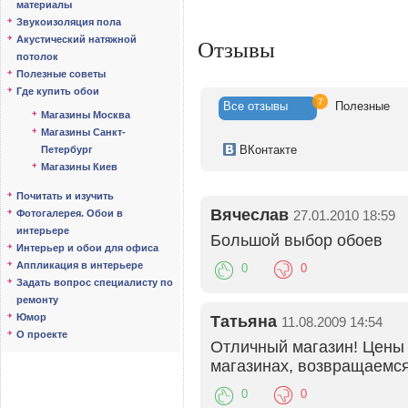
материалы
Звукоизоляция пола
Акустический натяжной
Отзывы
потолок
Полезные советы
Где купить обои
7
Все
отзывы
Полезн
ые
Магазины Москва
Магазины Санкт-
ВК
онтакте
Петербург
Магазины Киев
Почитать и изучить
Вячеслав
27.01.2010 18:59
Фотогалерея. Обои в
интерьере
Большой выбор обоев
Интерьер и обои для офиса
Аппликация в интерьере
0
0
Задать вопрос специалисту по
ремонту
Юмор
Татьяна
11.08.2009 14:54
О проекте
Отличный магазин! Цены 
магазинах, возвращаемся
0
0