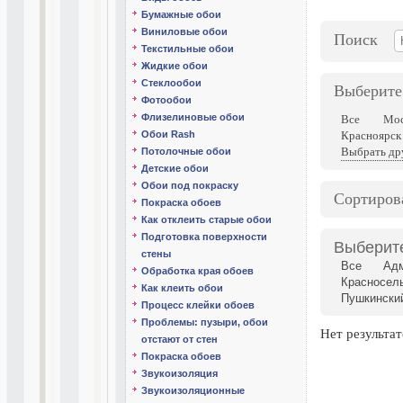
Бумажные обои
Виниловые обои
Поиск
Текстильные обои
Жидкие обои
Стеклообои
Выберите
Фотообои
Флизелиновые обои
Все
Мос
Обои Rash
Красноярск
Выбрать др
Потолочные обои
Детские обои
Обои под покраску
Сортиров
Покраска обоев
Как отклеить старые обои
Подготовка поверхности
Выберит
стены
Все
Адм
Обработка края обоев
Красносел
Как клеить обои
Пушкински
Процесс клейки обоев
Проблемы: пузыри, обои
Нет результат
отстают от стен
Покраска обоев
Звукоизоляция
Звукоизоляционные