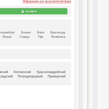
Информация для представителей фирм
на карте
атеринбург
Казань
Киев
Краснодар
Рязань
Самара
Уфа
Челябинск
вский
Колпинский
Красногвардейский
градский
Петродворцовый
Приморский