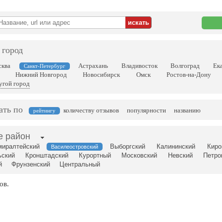
 город
ква
Астрахань
Владивосток
Волгоград
Ек
Санкт-Петербург
Нижний Новгород
Новосибирск
Омск
Ростов-на-Дону
угой город
ать по
количеству отзывов
популярности
названию
рейтингу
е район
иралтейский
Выборгский
Калининский
Киро
Василеостровский
ьский
Кронштадский
Курортный
Московский
Невский
Петро
й
Фрунзенский
Центральный
ов.