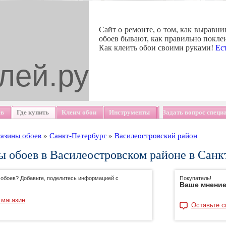
Сайт о ремонте, о том, как выравни
обоев бывают, как правильно поклеи
Как клеить обои своими руками!
Ес
лей.ру
ев
Где купить
Клеим обои
Инструменты
Задать вопрос специ
азины обоев
»
Санкт-Петербург
»
Василеостровский район
 обоев в Василеостровском районе в Санк
 обоев? Добавьте, поделитесь информацией с
Покупатель!
Ваше мнение
 магазин
Оставьте с