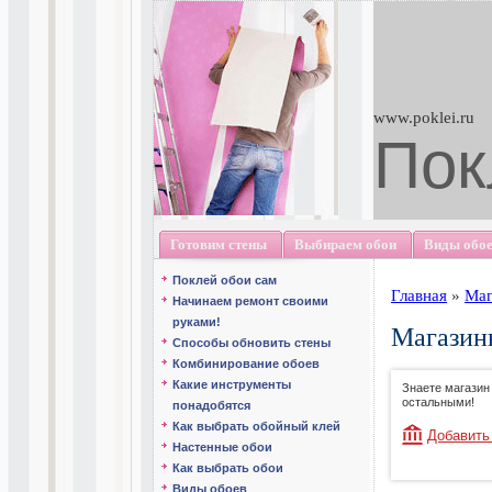
www.poklei.ru
Пок
Готовим стены
Выбираем обои
Виды обо
Поклей обои сам
Главная
»
Маг
Начинаем ремонт своими
руками!
Магазины
Способы обновить стены
Комбинирование обоев
Какие инструменты
Знаете магазин
остальными!
понадобятся
Как выбрать обойный клей
Добавить
Настенные обои
Как выбрать обои
Виды обоев