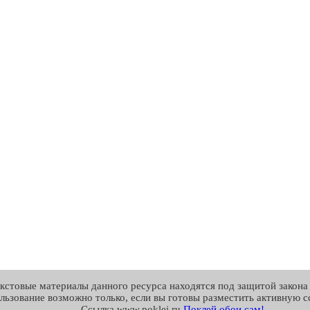
екстовые материалы данного ресурса находятся под защитой закона 
льзование возможно только, если вы готовы разместить активную сс
Cсылка www.poklei.ru
Поклей обои сам!