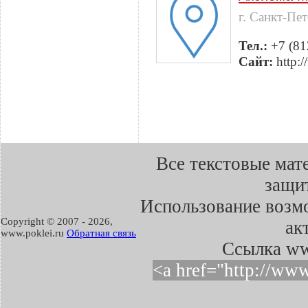
г. Санкт-Пе
Тел.:
+7 (81
Сайт:
http:
Все текстовые мат
защит
Использование возмо
Copyright © 2007 -
2026,
ак
www.poklei.ru
Обратная связь
Cсылка ww
<a href="http://ww