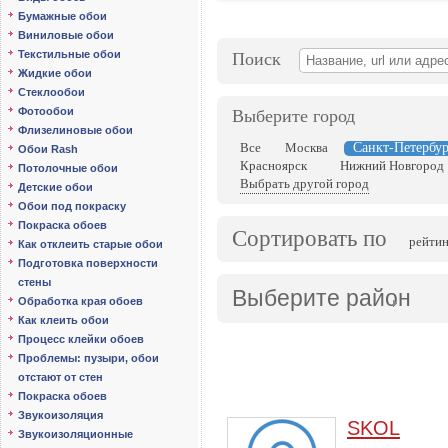
Бумажные обои
Виниловые обои
Текстильные обои
Поиск
Жидкие обои
Стеклообои
Фотообои
Выберите город
Флизелиновые обои
Санкт-Петербу
Все
Москва
Обои Rash
Красноярск
Нижний Новгород
Потолочные обои
Выбрать другой город
Детские обои
Обои под покраску
Покраска обоев
Сортировать по
рейтин
Как отклеить старые обои
Подготовка поверхности
стены
Выберите район
Обработка края обоев
Как клеить обои
Процесс клейки обоев
Проблемы: пузыри, обои
отстают от стен
Покраска обоев
Звукоизоляция
SKOL
Звукоизоляционные