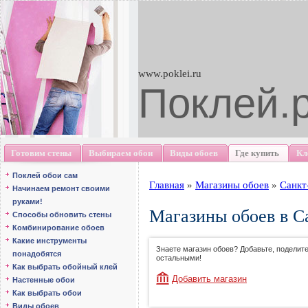
www.poklei.ru
Поклей.
Готовим стены
Выбираем обои
Виды обоев
Где купить
Кл
Поклей обои сам
Главная
»
Магазины обоев
»
Санкт
Начинаем ремонт своими
руками!
Магазины обоев в С
Способы обновить стены
Комбинирование обоев
Какие инструменты
Знаете магазин обоев? Добавьте, поделит
понадобятся
остальными!
Как выбрать обойный клей
Добавить магазин
Настенные обои
Как выбрать обои
Виды обоев