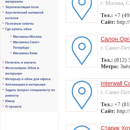
материалы
г. Москва, 
Звукоизоляция пола
Акустический натяжной
Тел.:
+7 (49
потолок
Сайт:
http:
Полезные советы
Где купить обои
Магазины Москва
Салон Орг
Магазины Санкт-
г. Санкт-Пе
Петербург
Магазины Киев
Тел.:
(812) 
Почитать и изучить
Метро:
Звё
Фотогалерея. Обои в
интерьере
Интерьер и обои для офиса
Interwall 
Аппликация в интерьере
Задать вопрос специалисту по
г. Санкт-Пе
ремонту
Юмор
Тел.:
+7 (81
О проекте
Сайт:
http:
Старик Хо